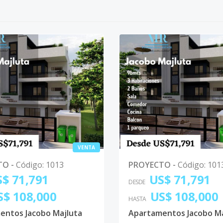
VENTA
TO
-
Código
:
1013
PROYECTO
-
Código
:
101
$ 71,791
US$ 71,791
DESDE
S$ 108,000
US$ 108,000
HASTA
entos Jacobo Majluta
Apartamentos Jacobo Ma