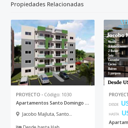
Propiedades Relacionadas
0
PROYECTO
-
Código
:
1030
PROYEC
US
Apartamentos Santo Domingo Norte
DESDE
U
Jacobo Majluta
,
Santo
HASTA
Domingo Norte
Apartam
Desde
hasta
Hab.