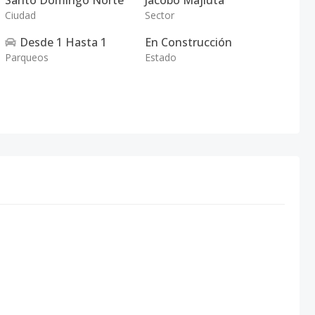
Santo Domingo Norte
Jacobo Majluta
Ciudad
Sector
Desde
1
Hasta
1
En Construcción
Parqueos
Estado