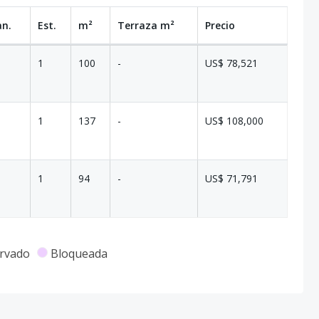
an.
Est.
m²
Terraza
m²
Precio
1
100
-
US$ 78,521
1
137
-
US$ 108,000
1
94
-
US$ 71,791
rvado
Bloqueada