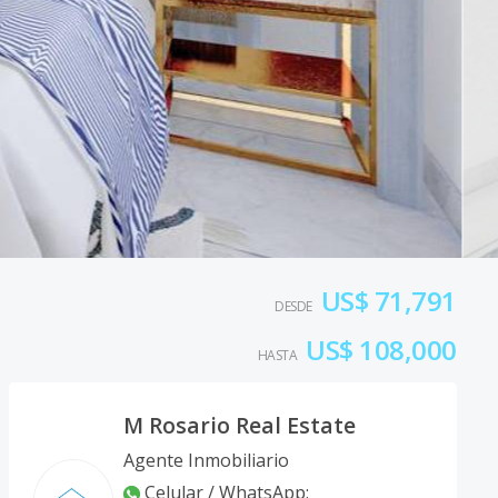
US$ 71,791
DESDE
US$ 108,000
HASTA
M Rosario Real Estate
Agente Inmobiliario
Celular / WhatsApp
: