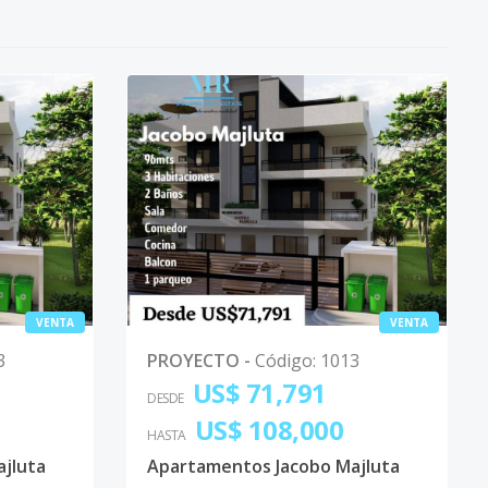
VENTA
VENTA
3
PROYECTO
-
Código
:
1013
US$ 71,791
DESDE
US$ 108,000
HASTA
jluta
Apartamentos Jacobo Majluta