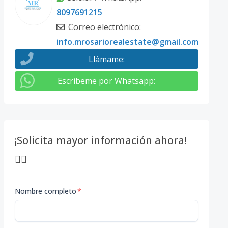
8097691215
Correo electrónico
:
info.mrosariorealestate@gmail.com
Llámame
:
Escribeme por Whatsapp
:
¡Solicita mayor información ahora!
👇🏽
Nombre completo
*