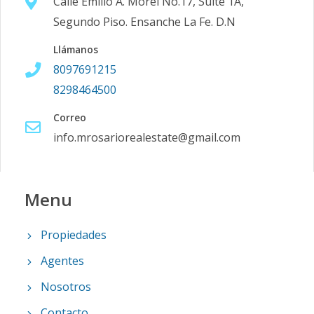
Calle Emilio A. Morel No.17, Suite 1A,
Segundo Piso. Ensanche La Fe. D.N
Llámanos
8097691215
8298464500
Correo
info.mrosariorealestate@gmail.com
Menu
Propiedades
Agentes
Nosotros
Contacto